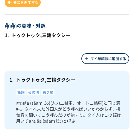
発音を再生する
ตุ๊กตุ๊กの意味・対訳
1.
トゥクトゥク,三輪タクシー
マイ単語帳に追加する
1.
トゥクトゥク,三輪タクシー
名詞
その他
乗り物
สามล้อ (sǎam lɔ́ɔ)(人力三輪車、オート三輪車)と同じ意
味。タイへ来た外国人がどう呼べばいいかわからず、排
気音を聞いてこう呼んだのが始まり。タイ人はこの語は
用いずสามล้อ (sǎam lɔ́ɔ)と呼ぶ