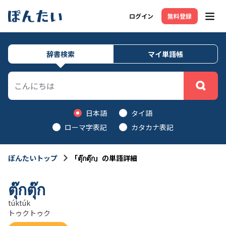
ログイン
無料登録
メニ
辞書検索
マイ単語帳
日本語
タイ語
ローマ字表記
カタカナ表記
ぽんたいトップ
「ตุ๊กตุ๊ก」の単語詳細
ตุ๊กตุ๊ก
túktúk
トゥクトゥク