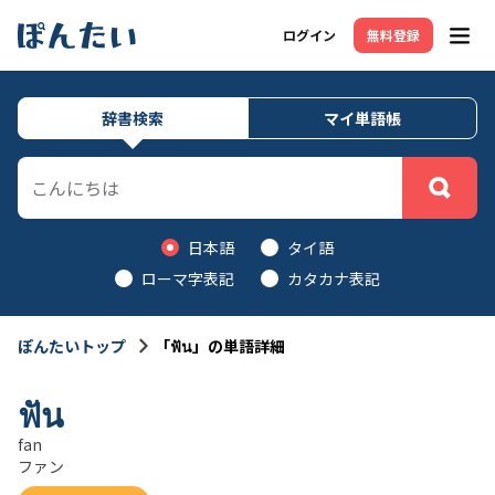
ログイン
無料登録
メニ
辞書検索
マイ単語帳
日本語
タイ語
ローマ字表記
カタカナ表記
ぽんたいトップ
「ฟัน」の単語詳細
ฟัน
fan
ファン