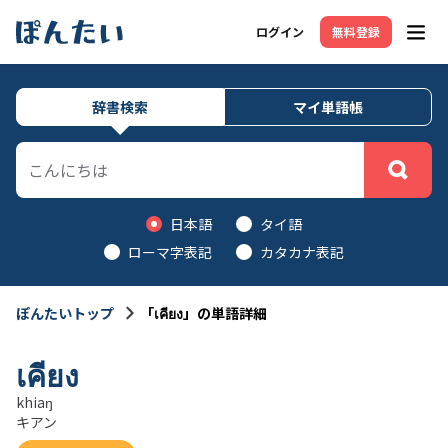
ログイン
無料登録
メニ
辞書検索
マイ単語帳
日本語
タイ語
ローマ字表記
カタカナ表記
ぽんたいトップ
「เคียง」の単語詳細
เคียง
khiaŋ
キアン