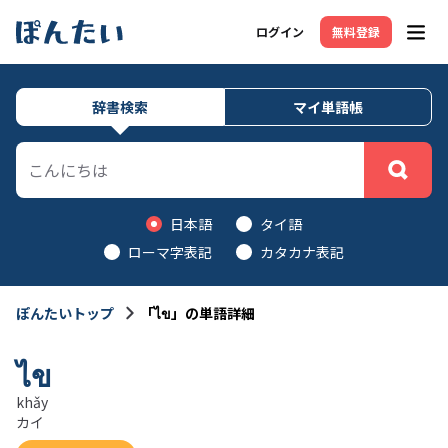
ログイン
無料登録
メニ
辞書検索
マイ単語帳
日本語
タイ語
ローマ字表記
カタカナ表記
ぽんたいトップ
「ไข」の単語詳細
ไข
khǎy
カイ