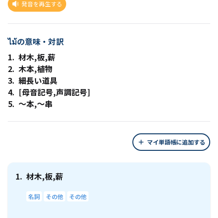
発音を再生する
ไม้の意味・対訳
1.
材木,板,薪
2.
木本,植物
3.
細長い道具
4.
[母音記号,声調記号]
5.
～本,～串
マイ単語帳に追加する
1.
材木,板,薪
名詞
その他
その他