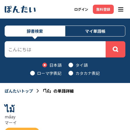
ログイン
無料登録
メニ
辞書検索
マイ単語帳
日本語
タイ語
ローマ字表記
カタカナ表記
ぽんたいトップ
「ไม้」の単語詳細
ไม้
máay
マーイ