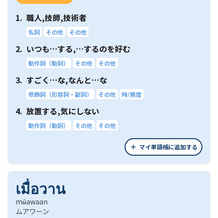
1.
職人,技師,技術者
名詞
その他
その他
2.
いつも…する,…するのを好む
動作詞（動詞）
その他
その他
3.
すごく…な,なんと…な
修飾詞（形容詞・副詞）
その他
時/頻度
4.
放置する,気にしない
動作詞（動詞）
その他
その他
マイ単語帳に追加する
เมื่อวาน
mʉ̂awaan
ムアワーン