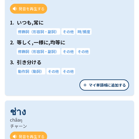
発音を再生する
1.
いつも,常に
修飾詞（形容詞・副詞）
その他
時/頻度
2.
等しく,一様に,均等に
修飾詞（形容詞・副詞）
その他
その他
3.
引き分ける
動作詞（動詞）
その他
その他
マイ単語帳に追加する
ช่าง
châaŋ
チャーン
発音を再生する