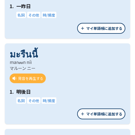
1.
一昨日
名詞
その他
時/頻度
マイ単語帳に追加する
มะรืนนี้
marʉʉn níi
マルーン ニー
発音を再生する
1.
明後日
名詞
その他
時/頻度
マイ単語帳に追加する