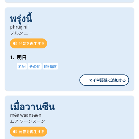
พรุ่งนี้
phrûŋ níi
プルン ニー
発音を再生する
1.
明日
名詞
その他
時/頻度
マイ単語帳に追加する
เมื่อวานซืน
mʉ̂a waansʉʉn
ムア ワーンスーン
発音を再生する