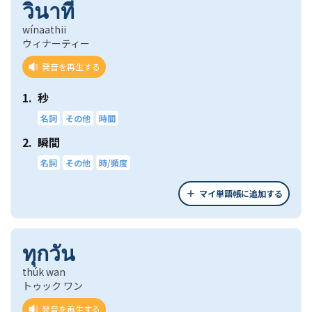
วินาที
wínaathii
ウィナーティー
発音を再生する
1.
秒
名詞
その他
時間
2.
瞬間
名詞
その他
時/頻度
マイ単語帳に追加する
ทุกวัน
thúk wan
トゥック ワン
発音を再生する