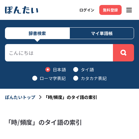
ログイン
無料登録
メニ
辞書検索
マイ単語帳
日本語
タイ語
ローマ字表記
カタカナ表記
ぽんたいトップ
「時/頻度」のタイ語の索引
「時/頻度」のタイ語の索引