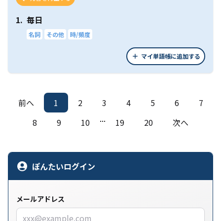
1.
毎日
名詞
その他
時/頻度
マイ単語帳に追加する
前へ
1
2
3
4
5
6
7
...
8
9
10
19
20
次へ
ぽんたいログイン
メールアドレス