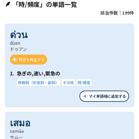
「時/頻度」の単語一覧
該当件数：199件
ด่วน
dùan
ドゥアン
発音を再生する
1.
急ぎの,速い,緊急の
修飾詞（形容詞・副詞）
その他
時/頻度
マイ単語帳に追加する
เสมอ
samə̌ə
サムー